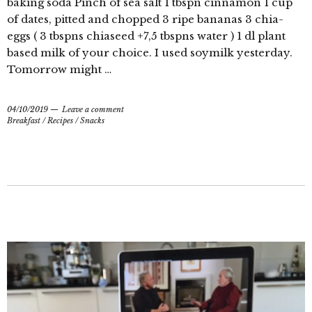
baking soda Pinch of sea salt 1 tbspn cinnamon 1 cup
of dates, pitted and chopped 3 ripe bananas 3 chia-
eggs ( 3 tbspns chiaseed +7,5 tbspns water ) 1 dl plant
based milk of your choice. I used soymilk yesterday.
Tomorrow might …
04/10/2019
Leave a comment
Breakfast
/
Recipes
/
Snacks