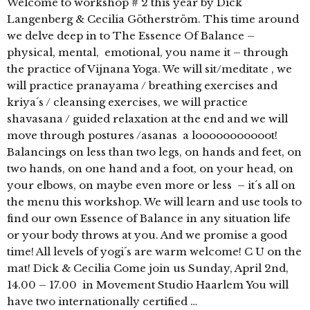
Welcome to workshop # 2 this year by Dick
Langenberg & Cecilia Götherström. This time around
we delve deep in to The Essence Of Balance –
physical, mental, emotional, you name it – through
the practice of Vijnana Yoga. We will sit/meditate , we
will practice pranayama / breathing exercises and
kriya´s / cleansing exercises, we will practice
shavasana / guided relaxation at the end and we will
move through postures /asanas a looooooooooot!
Balancings on less than two legs, on hands and feet, on
two hands, on one hand and a foot, on your head, on
your elbows, on maybe even more or less – it´s all on
the menu this workshop. We will learn and use tools to
find our own Essence of Balance in any situation life
or your body throws at you. And we promise a good
time! All levels of yogi´s are warm welcome! C U on the
mat! Dick & Cecilia Come join us Sunday, April 2nd,
14.00 – 17.00 in Movement Studio Haarlem You will
have two internationally certified …