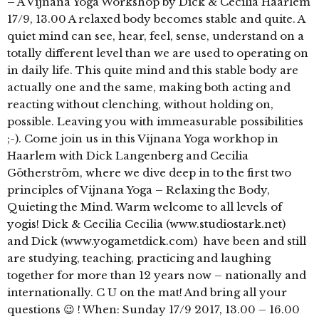
– A Vijnana Yoga Workshop by Dick & Cecilia Haarlem
17/9, 13.00 A relaxed body becomes stable and quite. A
quiet mind can see, hear, feel, sense, understand on a
totally different level than we are used to operating on
in daily life. This quite mind and this stable body are
actually one and the same, making both acting and
reacting without clenching, without holding on,
possible. Leaving you with immeasurable possibilities
;-). Come join us in this Vijnana Yoga workhop in
Haarlem with Dick Langenberg and Cecilia
Götherström, where we dive deep in to the first two
principles of Vijnana Yoga – Relaxing the Body,
Quieting the Mind. Warm welcome to all levels of
yogis! Dick & Cecilia Cecilia (www.studiostark.net)
and Dick (www.yogametdick.com) have been and still
are studying, teaching, practicing and laughing
together for more than 12 years now – nationally and
internationally. C U on the mat! And bring all your
questions 😉 ! When: Sunday 17/9 2017, 13.00 – 16.00