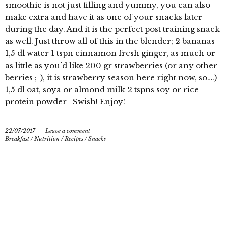
smoothie is not just filling and yummy, you can also
make extra and have it as one of your snacks later
during the day. And it is the perfect post training snack
as well. Just throw all of this in the blender; 2 bananas
1,5 dl water 1 tspn cinnamon fresh ginger, as much or
as little as you´d like 200 gr strawberries (or any other
berries ;-), it is strawberry season here right now, so….)
1,5 dl oat, soya or almond milk 2 tspns soy or rice
protein powder Swish! Enjoy!
22/07/2017
Leave a comment
Breakfast
/
Nutrition
/
Recipes
/
Snacks