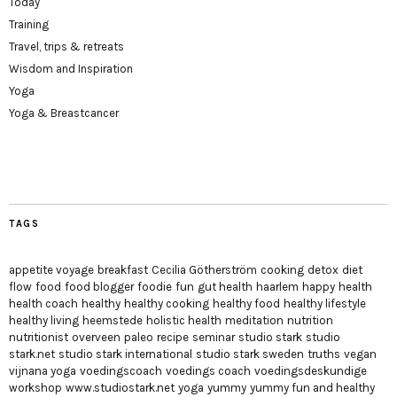
Today
Training
Travel, trips & retreats
Wisdom and Inspiration
Yoga
Yoga & Breastcancer
TAGS
appetite voyage
breakfast
Cecilia Götherström
cooking
detox
diet
flow
food
food blogger
foodie
fun
gut health
haarlem
happy
health
health coach
healthy
healthy cooking
healthy food
healthy lifestyle
healthy living
heemstede
holistic health
meditation
nutrition
nutritionist
overveen
paleo
recipe
seminar
studio stark
studio
stark.net
studio stark international
studio stark sweden
truths
vegan
vijnana yoga
voedingscoach
voedings coach
voedingsdeskundige
workshop
www.studiostark.net
yoga
yummy
yummy fun and healthy