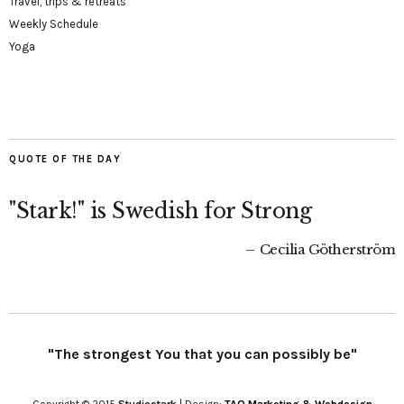
Travel, trips & retreats
Weekly Schedule
Yoga
QUOTE OF THE DAY
"Stark!" is Swedish for Strong
Cecilia Götherström
"The strongest You that you can possibly be"
Copyright © 2015
Studiostark
| Design:
TAO Marketing & Webdesign